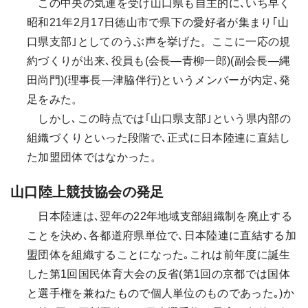
この中央の気運を受け山口県も自主的に､いち早く
昭和21年2月17日徳山市で県下の愛好者が集まり｢山
口県支部｣としてのうぶ声を挙げた。ここに一応の規
約づくりが出来､役員も(会長―青柳一郎)(副会長―縄
田尚門)(理事長―津脇伴行)というメンバーが内定､発
足をみた。
しかし､この時点では｢山口県支部｣という県内部の
組織づくりといった段階で､正式に日本陸連に直結し
た加盟団体ではなかった。
山口陸上競技協会の発足
日本陸連は､翌年の22年地域支部組織制を廃止する
ことを決め､各都道府県単位で､日本陸連に直結する加
盟団体を組織することになった｡これは前年度に誕生
した第1回国民体育大会の反省(第1回の京都では国体
と選手権を兼ねたもので個人単位のものであった｡)か