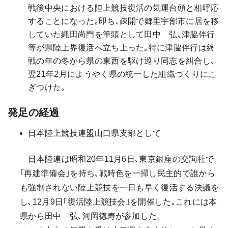
戦後中央における陸上競技復活の気運台頭と相呼応
することになった｡即ち､疎開で郷里宇部市に居を移
していた縄田尚門を筆頭として田中 弘､津脇伴行
等が県陸上界復活へ立ち上った｡特に津脇伴行は終
戦の年の冬から県の東西を駆け巡り同志を糾合し､
翌21年2月にようやく県の統一した組織づくりにこ
ぎつけた｡
発足の経過
日本陸上競技連盟山口県支部として
日本陸連は昭和20年11月6日､東京銀座の交詢社で
｢再建準備会｣を持ち､戦時色を一掃し民主的で誰から
も強制されない陸上競技を一日も早く復活する決議を
し､12月9日｢復活陸上競技会｣を開催した｡これには本
県から田中 弘､河岡徳寿が参加した。