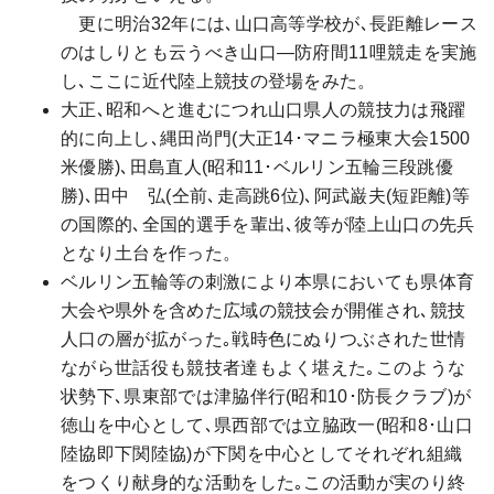
更に明治32年には､山口高等学校が､長距離レース
のはしりとも云うべき山口―防府間11哩競走を実施
し､ここに近代陸上競技の登場をみた。
大正､昭和へと進むにつれ山口県人の競技力は飛躍
的に向上し､縄田尚門(大正14･マニラ極東大会1500
米優勝)､田島直人(昭和11･ベルリン五輪三段跳優
勝)､田中 弘(仝前､走高跳6位)､阿武巌夫(短距離)等
の国際的､全国的選手を輩出､彼等が陸上山口の先兵
となり土台を作った。
ベルリン五輪等の刺激により本県においても県体育
大会や県外を含めた広域の競技会が開催され､競技
人口の層が拡がった｡戦時色にぬりつぶされた世情
ながら世話役も競技者達もよく堪えた｡このような
状勢下､県東部では津脇伴行(昭和10･防長クラブ)が
徳山を中心として､県西部では立脇政一(昭和8･山口
陸協即下関陸協)が下関を中心としてそれぞれ組織
をつくり献身的な活動をした｡この活動が実のり終