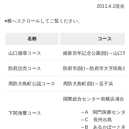
2011.4.1現在
※横へスクロールしてご覧ください。
名称
コース
山口循環コース
維新百年記念公園(陸)～山口市
防府読売コース
防府市(陸)～防府市大字田島北
周防大島町公認コース
周防大島町(陸)～逗子浜
国際総合センター前横浜浦台
～A 関門医療センタ
下関海響コース
～C 長州出島
～B あるかぽーと岸