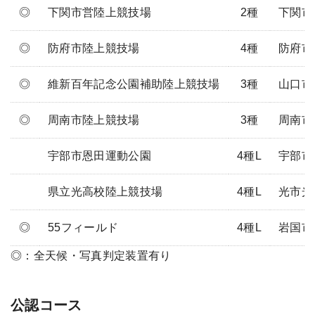
◎
下関市営陸上競技場
2種
下関市向
◎
防府市陸上競技場
4種
防府市浜
◎
維新百年記念公園補助陸上競技場
3種
山口市維
◎
周南市陸上競技場
3種
周南市徳
宇部市恩田運動公園
4種L
宇部市恩
県立光高校陸上競技場
4種L
光市光井
◎
55フィールド
4種L
岩国市
◎：全天候・写真判定装置有り
公認コース