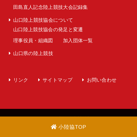
田島直人記念陸上競技大会記録集
山口陸上競技協会について
山口陸上競技協会の発足と変遷
理事役員・組織図
加入団体一覧
山口県の陸上競技
リンク
サイトマップ
お問い合わせ
Copyright © 2026 山口陸上競技協会 All Rights
小陸協TOP
Reserved.