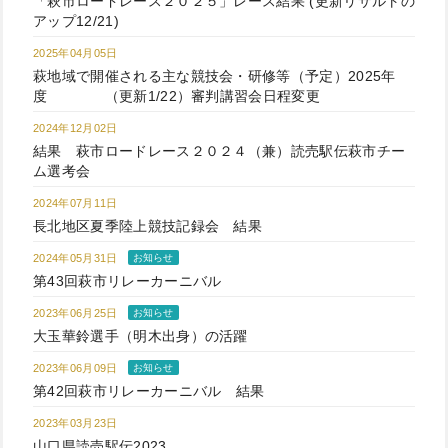
「萩市ロードレース２０２５」レース結果 (更新リザルトの
アップ12/21)
2025年04月05日
萩地域で開催される主な競技会・研修等（予定）2025年
度 （更新1/22）審判講習会日程変更
2024年12月02日
結果 萩市ロードレース２０２４（兼）読売駅伝萩市チー
ム選考会
2024年07月11日
長北地区夏季陸上競技記録会 結果
2024年05月31日
お知らせ
第43回萩市リレーカーニバル
2023年06月25日
お知らせ
大玉華鈴選手（明木出身）の活躍
2023年06月09日
お知らせ
第42回萩市リレーカーニバル 結果
2023年03月23日
山口県読売駅伝2023