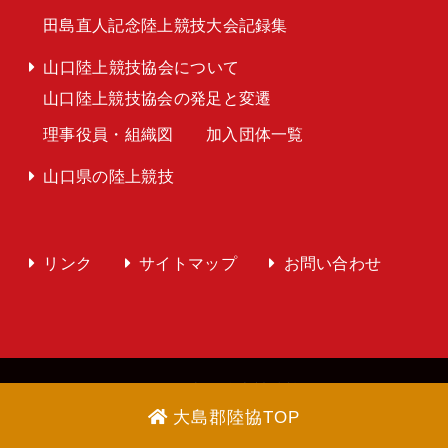
田島直人記念陸上競技大会記録集
山口陸上競技協会について
山口陸上競技協会の発足と変遷
理事役員・組織図
加入団体一覧
山口県の陸上競技
リンク
サイトマップ
お問い合わせ
Copyright © 2026 山口陸上競技協会 All Rights
大島郡陸協TOP
Reserved.