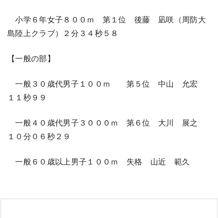
小学６年女子８００ｍ 第１位 後藤 凪咲（周防大
島陸上クラブ）２分３４秒５８
【一般の部】
一般３０歳代男子１００ｍ 第５位 中山 允宏
１１秒９９
一般４０歳代男子３０００ｍ 第６位 大川 展之
１０分０６秒２９
一般６０歳以上男子１００ｍ 失格 山近 範久